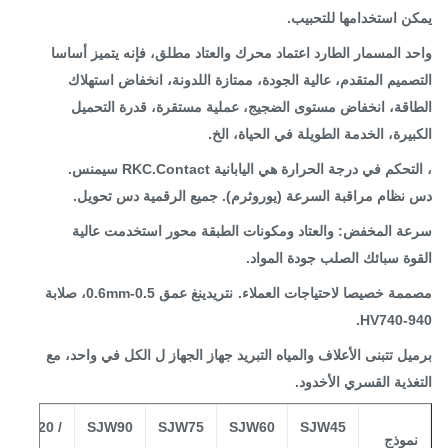
ن استخدامها للتحبيب.
د المسمار الطارد اعتماد محرك والعتاد مطلق، فإنه يتميز أساسا
صميم المتقدم، عالية الجودة، ممتازة اللدونة، انخفاض استهلاك
اقة، انخفاض مستوى الضجيج، عملية مستقرة، قدرة التحميل
بيرة، الخدمة الطويلة في الحياة، الخ.
حكم في درجة الحرارة هي اليابانية RKC.Contact سيمنس.
نظام مراقبة السرعة (يوروثرم). جميع الرقمية دس تحويل.
ة المخفض: والعتاد ومكونات الطبقة محور استخدمت عالية
وة سبائك الصلب جودة المواد.
مة خصيصا لاحتياجات العملاء.
نتريدينغ عمق 0.5-0.6mm، صلابة
HV740-9
يل تتبنى الأعلاف والمياه التبريد جهاز الجهاز ل الكل في واحد، مع
غذية القسري الأخدود.
0
SJW120 /
SJW90
SJW75
SJW60
SJW45
موذج