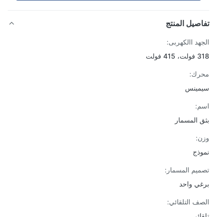
صيل المنتج
هد االكهربى:
4 فولت
رك:
مينس
:
 المسمار
:
ذج
يم المسمار:
ي واحد
ف التلقائي:
ائي