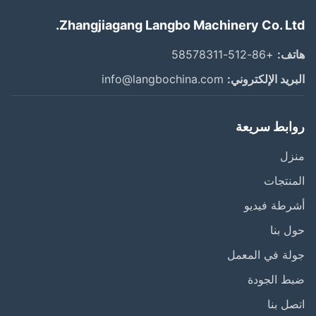
Zhangjiagang Langbo Machinery Co. Lt
ف:
+86-512-58578311
ريد الإلكتروني:
info@langbochina.com
ابط سريعة
زل
نتجات
طة فيديو
 بنا
ة في المعمل
ط الجودة
ل بنا