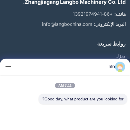
Zhangjiagang Langbo Machinery Co. Ltd.
هاتف:
+86-13921974941
البريد الإلكتروني:
info@langbochina.com
روابط سريعة
منزل
المنتجات
info
أشرطة فيديو
حول بنا
7:11 AM
جولة في المعمل
Good day, what product are you looking for?
ضبط الجودة
اتصل بنا
طلب اقتباس