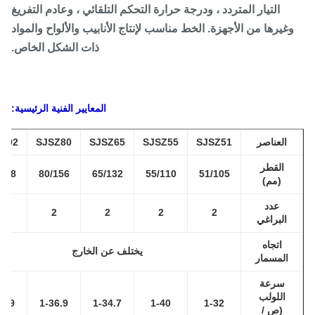
التيار المتردد ، ودرجة حرارة التحكم التلقائي ، وعادم التفريغ
غيرها من الأجهزة. الخط مناسب لإنتاج الأنابيب والألواح والمواد
ذات الشكل الخاص.
المعايير الفنية الرئيسية:
العناصر
SJSZ51
SJSZ55
SJSZ65
SJSZ80
SJSZ92
القطر
92/188
80/156
65/132
55/110
51/105
(مم)
عدد
2
2
2
2
2
البراغي
اتجاه
يختلف عن الخارج
المسمار
سرعة
اللولب
1-32.9
1-36.9
1-34.7
1-40
1-32
(ص /