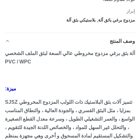
از
وج برغي باثق آلة
,
بلاستيكي بثق آلة
ف المنتج
 بثق برغي مزدوج مخروطي عالي السعة لبثق الملف الشخصي
PVC / WPC
ميزة:
تتميز آلات بثق البلاستيك ذات اللولب المزدوج المخروطي SJSZ
مزايا ، مثل البثق القسري ، والجودة العالية ، والنطاق المناسب
اسع ، والعمر التشغيلي الطويل ، وسرعة معدل القطع الصغيرة
، والتحلل غير السهل للمواد ، والخصائص اللدنة الجيدة للتقويم ،
لتشكيل المستقيم لمادة المسحوق و أخرى وهي مجهزة بمنظم