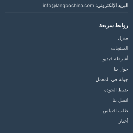
ريد الإلكتروني:
info@langbochina.com
ابط سريعة
زل
نتجات
طة فيديو
 بنا
ة في المعمل
ط الجودة
ل بنا
ب اقتباس
ار