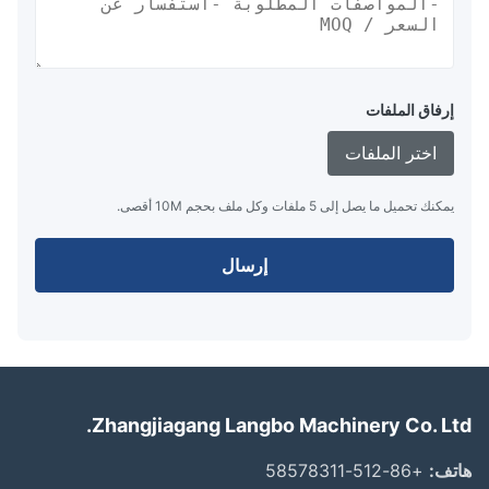
إرفاق الملفات
اختر الملفات
يمكنك تحميل ما يصل إلى 5 ملفات وكل ملف بحجم 10M أقصى.
إرسال
Zhangjiagang Langbo Machinery Co. Lt
ف:
+86-512-58578311