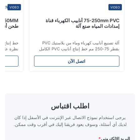
VIDEO
VIDEO
75-250mm PVC أنابيب الكهرباء قناة
إمدادات المياه صنع آلة
طحن أنابيب PE بالكامل التلقائي
آلة تصنيع أنابيب كهرباء وماء من بلاستيك PVC
بقطر 75-250 مم خط إنتاج أنابيب PVC الكامل
نظرة عامة على ال
هذا يقوم بتصنيع أنابيب PVC/UPVC عالية الجودة
أنابي
تتراوح أقطارها من 16 مم إلى 800 مم. تم تصميم
الوقود والغاز وال
اتصل الآن
النظام لإنتاج أنابيب توصيل كهربائي، وأنابيب إمداد
ممتازة بما في ذل
المياه، وأنابيب سباكة البناء بأقطار مختلفة
الشيخوخة، القوة ا
ومواصفات سمك جدار متنوعة. التطب...
التشققات الناتجة 
اطلب اقتباس
يرجى استخدام نموذج الاتصال عبر الإنترنت في الأسفل إذا كان
لديك أي أسئلة، وسوف يعود فريقنا إليك في أقرب وقت ممكن.
البريد الإلكتروني
*