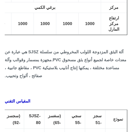
مركز
برغي الكمي
ارتفاع
مركز
1000
1000
1000
1000
1000
المارل
آلة البثق المزدوجة اللولب المخروطي من سلسلة SJSZ هي عبارة عن
معدات خاصة لجميع أنواع بثق مسحوق PVC.مجهزة بمسمار وقوالب وآلة
مساعدة مختلفة ، يمكنها إنتاج أنابيب بلاستيكية PVC ، مقاطع جانبية ،
صفائح ، ألواح وتحبيب.
المقياس التقني
سجز
سجي
(سغسز
SJSZ-
(سجسز
موذج
-92)
80
-65)
-55
-51