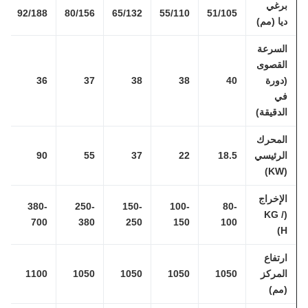
رغي
92/188
80/156
65/132
55/110
51/105
يا (مم)
لسرعة
لقصوى
دورة
40
38
38
37
36
ي
لدقيقة)
لمحرك
لرئيسي
18.5
22
37
55
90
(K
لإخراج
380-
250-
150-
100-
80-
(KG /
700
380
250
150
100
H
رتفاع
لمركز
1050
1050
1050
1050
1100
مم)