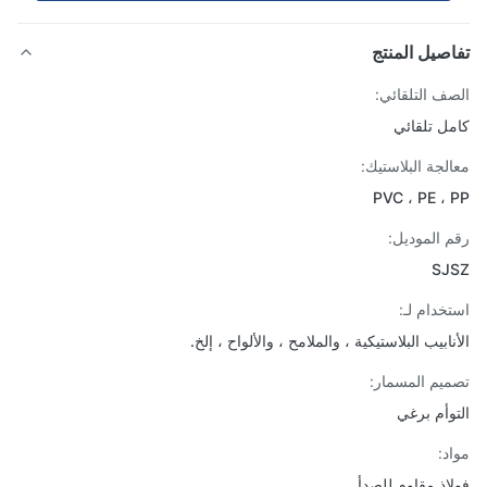
صيل المنتج
ف التلقائي:
ل تلقائي
لجة البلاستيك:
PVC ، PE ،
 الموديل:
SJ
خدام لـ:
ابيب البلاستيكية ، والملامح ، والألواح ، إلخ.
يم المسمار:
وأم برغي
د:
اذ مقاوم للصدأ