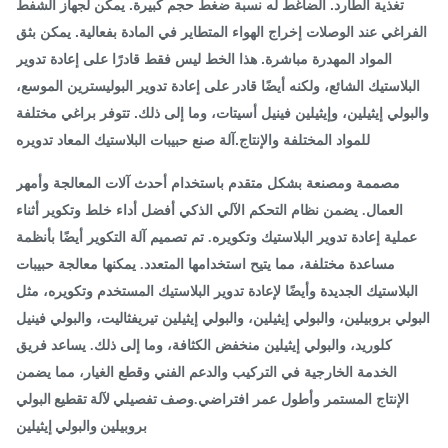
تغذية الطارد. الضاغط له نسبة ضغط حجم كبيرة. يمكن لجهاز الشفط
فراغي عند الوصلات إخراج الهواء المتطاير في المادة بفعالية. يمكن بثق
المواد المهدرة مباشرة. هذا الخط ليس فقط قادرًا على إعادة تدوير
لبلاستيك الشائع، ولكنه أيضًا قادر على إعادة تدوير البوليسترين الموسع،
بولي إيثيلين، وإيثيلين فينيل أسيتات، وما إلى ذلك. تتوفر براغي مختلفة
للمواد المختلفة والإنتاج.
آلة صنع حبيبات البلاستيك المعاد تدويره
مصممة ومصنعة بشكل متقدم باستخدام أحدث آلات المعالجة وأمهر
العمال. يضمن نظام التحكم الآلي الذكي أفضل أداء خلط وتكوير أثناء
ملية إعادة تدوير البلاستيك وتكويره. تم تصميم آلة التكوير أيضًا بأنظمة
مساعدة مختلفة، مما يتيح استخدامها المتعدد. يمكنها معالجة حبيبات
لبلاستيك الجديدة وأيضًا لإعادة تدوير البلاستيك المستخدم وتكويره، مثل
ولي بروبيلين، والبولي إيثيلين، والبولي إيثيلين تيريفثاليت، والبولي فينيل
كلوريد، والبولي إيثيلين منخفض الكثافة، وما إلى ذلك. يساعد فريق
الخدمة الخارجية في التركيب والدعم الفني وقطع الغيار، مما يضمن
وصف تفصيلي لآلة تقطيع البولي
الإنتاج المستمر وأطول عمر افتراضي.
بروبيلين والبولي إيثيلين