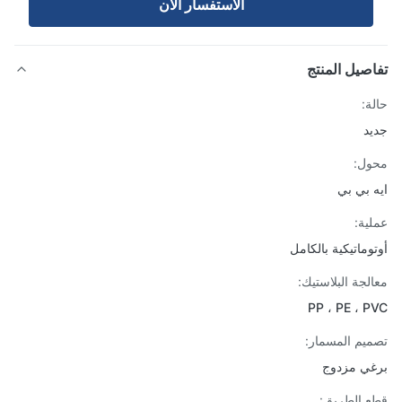
الاستفسار الآن
صيل المنتج
ة:
د
ل:
 بي بي
ية:
وماتيكية بالكامل
لجة البلاستيك:
PP ، PE ، 
يم المسمار:
ي مزدوج
 الطريق: