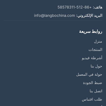
ف:
+86-512-58578311
ريد الإلكتروني:
info@langbochina.com
ابط سريعة
زل
نتجات
طة فيديو
 بنا
ة في المعمل
ط الجودة
ل بنا
ب اقتباس