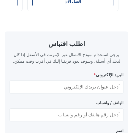
تتراوح أقطارها من 16 مم إلى 800 مم. تم تصميم
الوقود والغاز وال
اتصل الآن
النظام لإنتاج أنابيب توصيل كهربائي، وأنابيب إمداد
ممتازة بما في ذل
المياه، وأنابيب سباكة البناء بأقطار مختلفة
الشيخوخة، القوة ا
ومواصفات سمك جدار متنوعة. التطب...
التشققات الناتجة 
اطلب اقتباس
يرجى استخدام نموذج الاتصال عبر الإنترنت في الأسفل إذا كان
لديك أي أسئلة، وسوف يعود فريقنا إليك في أقرب وقت ممكن.
البريد الإلكتروني
*
الهاتف / واتساب
اسم