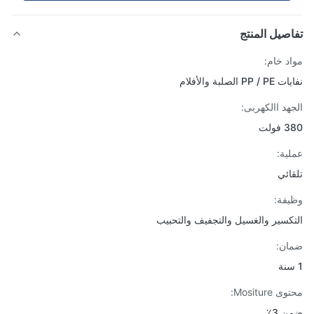
صيل المنتج
د خام:
PP الصلبة والأفلام
هد االكهربى:
ولت
ية:
ائي
فة:
كسير والغسيل والتجفيف والتحبيب
ن:
Mositure:
 3٪