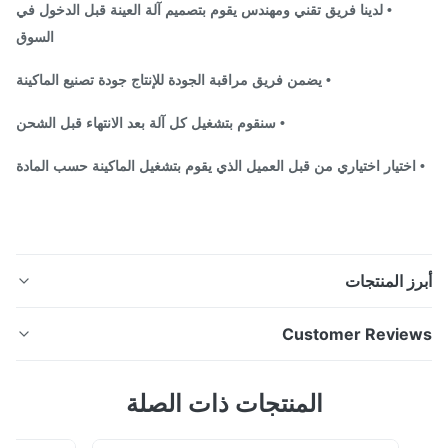
• لدينا فريق تقني ومهندس يقوم بتصميم آلة العينة قبل الدخول في
السوق
• يضمن فريق مراقبة الجودة للإنتاج جودة تصنيع الماكينة
• سنقوم بتشغيل كل آلة بعد الانتهاء قبل الشحن
اختيار اختياري من قبل العميل الذي يقوم بتشغيل الماكينة حسب المادة
ز المنتجات
مصنع إعادة تدوير نفايات البلاستيك خدمة متفوقة مجموعة
Customer Revie
كاملة من خط إعادة تدوير نفايات البلاستيك PP PE تطبيق يتم
استخدام خط إعادة تدوير نفايات البلاستيك لإعادة تدوير نفايات
5.
المنتجات ذات الصلة
فيلم PE / PP والأكياس. قائمة النباتات والوظيفة • نظام فتح
Based on 50 reviews recently
بالات - آلة قطع البالات الهيدروليكية لقص الرزمة الرقيقة إلى
100%