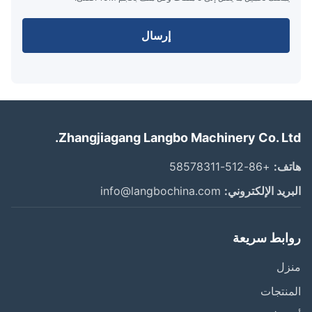
إرسال
Zhangjiagang Langbo Machinery Co. Lt
ف:
+86-512-58578311
ريد الإلكتروني:
info@langbochina.com
ابط سريعة
زل
نتجات