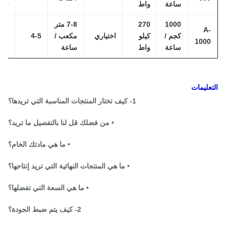
ساعة
واط
5.5 م
1000
270
7-8 متر
40 م *
A
كجم /
كيلو
اختياري
مكعب /
4-5
6 م *
100
ساعة
واط
ساعة
5.5 م
عليمات
1- كيف تختار المنتجات المناسبة التي تريدها؟
• من فضلك قل لنا بالتفصيل ما تريد؟
• ما هي مادتك الخام؟
• ما هي المنتجات النهائية التي تريد إنتاجها؟
• ما هي السعة التي تفضلها؟
2- كيف يتم ضبط الجودة؟