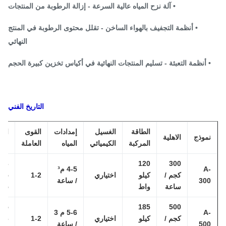
• آلة نزح المياه عالية السرعة - إزالة الرطوبة من المنتجات
• أنظمة التجفيف بالهواء الساخن - تقلل محتوى الرطوبة في المنتج
النهائي
 أنظمة التعبئة - تسليم المنتجات النهائية في أكياس تخزين كبيرة الحجم
التاريخ الفني
الطاقة
الغسيل
إمدادات
القوى
المنطقة
موذج
الاهلية
المركبة
الكيميائي
المياه
العاملة
مطلوبة
300
120
23 م *
A
4-5 م³
كجم /
كيلو
اختياري
1-2
5 م *
30
/ ساعة
ساعة
واط
3.5 م
500
185
25 م *
A
5-6 م 3
كجم /
كيلو
اختياري
1-2
6 م *
50
/ ساعة