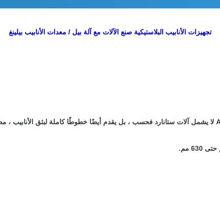
تجهيزات الأنابيب البلاستيكية صنع الآلات مع آلة بيل / معدات الأنابيب بيلينغ
مع نطاقها الواسع بما في ذلك الحلول التقنية المختلفة ، فإن إنتاج ABEL لا يشمل آلات ستانارد فحسب ، بل يقدم أيضًا