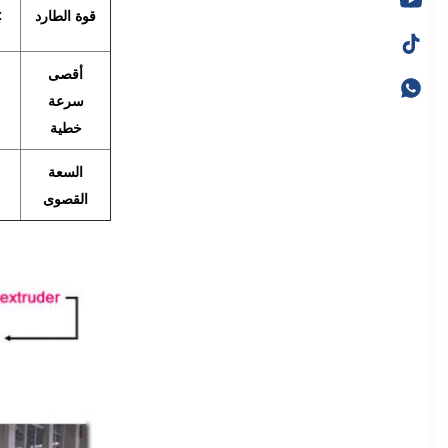
قوة الطارد
C
أقصى
سرعة
خطية
السعة
القصوى