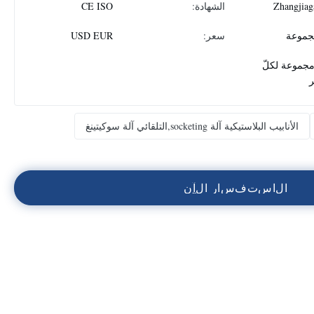
Zhangjiag
الشهادة:
CE ISO
سعر:
USD EUR
1 مجموعة لكلّ
الأنابيب البلاستيكية آلة socketing,التلقائي آلة سوكيتينغ
ا
ل
ا
س
ت
ف
س
ا
ر
ا
ل
آ
ن