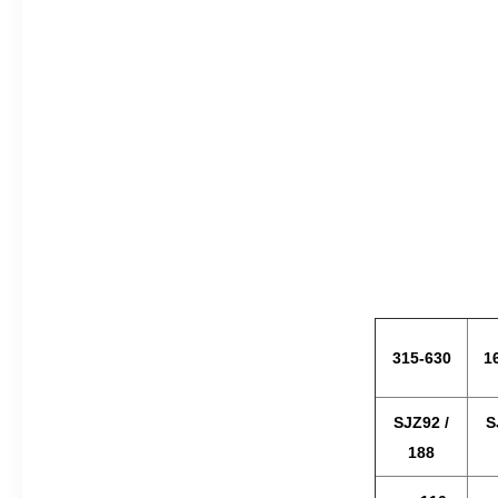
315-630
1
SJZ92 /
S
188