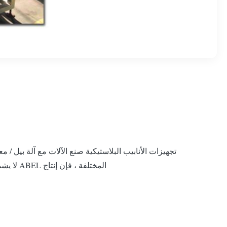
تجهيزات الأنابيب البلاستيكية صنع الآلات مع آلة بيل / 
المختلفة ، فإن إنتاج ABEL لا يشمل آلات ستانارد فحسب ، بل يقدم أيضًا خطوطًا كاملة لبثق الأنابيب ، مصممة خصيصًا وفقًا لمتطلبات ا...