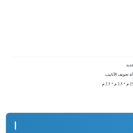
ديد
لة تجويف الأنابيب
* 2.5 م * 2.5 م