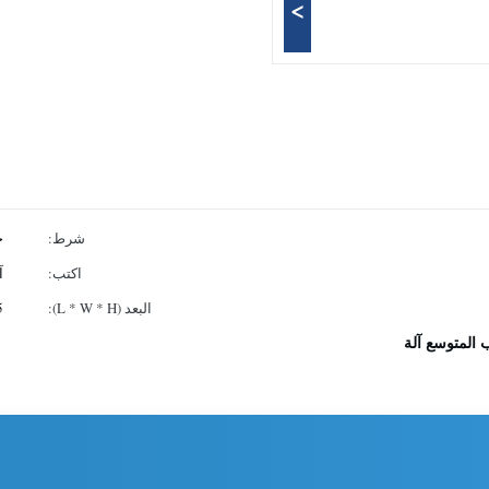
>
شرط:
ج
اكتب:
آ
البعد (L * W * H):
25 م 
ب المتوسع آلة