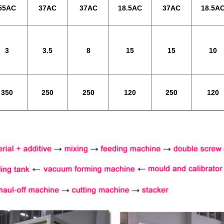
55AC
37AC
37AC
18.5AC
37AC
18.5A
3
3.5
8
15
15
10
350
250
250
120
250
120