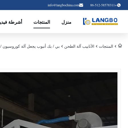
info@langbochina.com
+86-512-58578311
منزل
المنتجات
أشرطة فيديو
المنتجات
الأنابيب آلة الطحن
بي / بك أنبوب يجعل آلة كوروسيون /