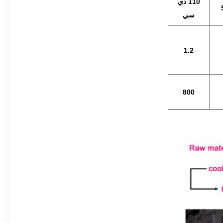
110 دي
سي
1.2
800