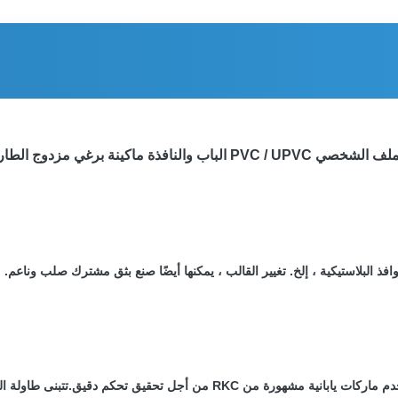
لشخصي PVC / UPVC الباب والنافذة ماكينة برغي مزدوج الطارد
يعتمد جهاز التحكم في التردد الألماني .المتحكم في درجة الحرارة يستخدم ماركات ي