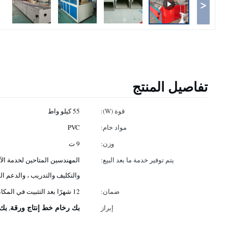
<
تفاصيل المنتج
قوة (W):
55 كيلو واط
مواد خام:
PVC
وزن:
9 ت
يتم توفير خدمة ما بعد البيع:
المهندسين المتاحين لخدمة الآل
والتكليف والتدريب ، والدعم ا
ضمان:
12 شهرًا بعد التثبيت في المكان المحلي
بك رخام خط إنتاج ورقة
بك 
إبراز
,