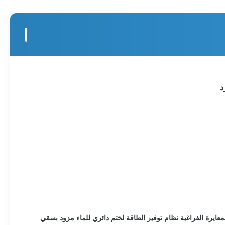
ابانية مشهورة من RKC من أجل تحقيق تحكم دقيق.تتبنى طاولة المعايرة الفراغية نظام توفير الطاقة لختم دائري للماء مزود بسقي