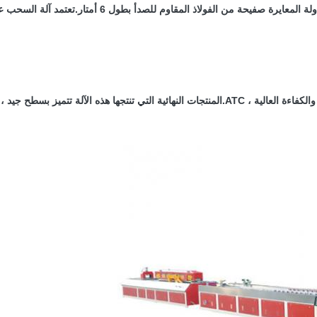
أمتار.تعتمد آلة السحب على قاطع اليرقات من أجل ضمان استقرار دورة البثق وعدم تحويلها.
يتميز بخاصية التبذير المنخفض للطاقة ، والأداء الجيد ، والسرعة العالية والكفاءة العالية ، ATC.المنت