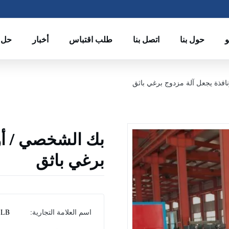
حول بنا
اتصل بنا
طلب اقتباس
أخبار
حل
افذة يجعل آلة مزدوج برغي باثق
بك الشخصي / أو
برغي باثق
اسم العلامة التجارية:
LB