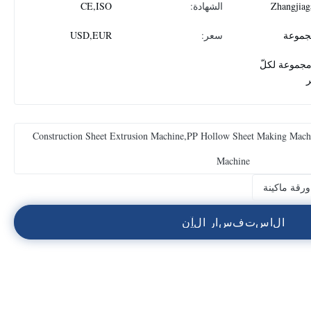
Zhangjiag
الشهادة:
CE,ISO
سعر:
USD,EUR
1 مجموعة لكلّ
Construction Sheet Extrusion Machine,PP Hollow Sheet Making Mach
Machine
رقة ماكينة
ا
ل
ا
س
ت
ف
س
ا
ر
ا
ل
آ
ن