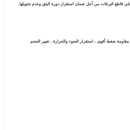
جات النهائية التي تنتجها هذه الآلة تتميز بسطح جيد ، مقاومة ضغط أقوى ، استقرار الضوء والحرارة ، تغيير الحجم