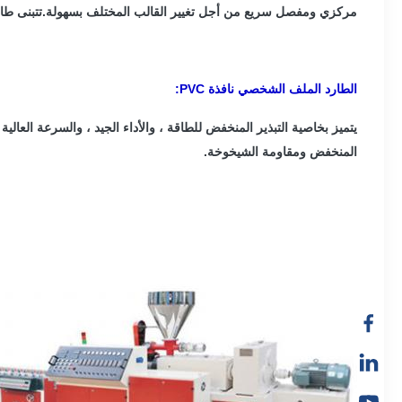
مركزي ومفصل سريع من أجل تغيير القالب المختلف بسهولة.تتبنى طاولة المعايرة صفيحة من الفولاذ المقاوم للصدأ بطول 6 
الطارد الملف الشخصي نافذة PVC:
المنخفض ومقاومة الشيخوخة.