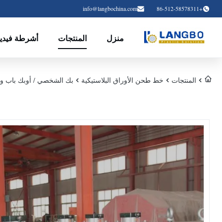
info@langbochina.com
+86-512-58578311
منزل
المنتجات
أشرطة فيديو
المنتجات
خط طحن الأوراق البلاستيكية
بك الشخصي / أوبك باب ون