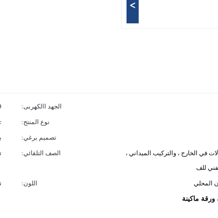
>
الجهد االكهربى:
380 
نوع المنتج:
wpc
تصميم برغي:
ب
ات في الخارج ، والتركيب الميداني ،
الصف التلقائي:
ت
لفني للف
اللون:
ت
ورقة ماكينة