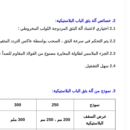
2. خصائص آلة بثق الباب البلاستيكية:
2.1 اختياري لاعتماد آلة البثق المزدوجة اللولب المخروطي ؛
2.2 يتم التحكم في سرعة البثق ، السحب بواسطة عاكس التردد المتغير ، سرعة التعديل بدون خطوات وتوفير استهلاك الطاقة ؛
2.3 الجزء الملامس لطاولة المعايرة مصنوع من الفولاذ المقاوم للصدأ عالي الجودة ، غير صدئ ، عمر أطول ؛
2.4 سهل التشغيل.
3. نموذج من آلة بثق الباب البلاستيكية:
نموذج
250
300
عرض السقف
200 مم ، 250 مم
300 ملم
البلاستيكية