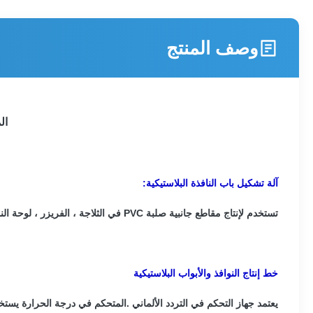
وصف المنتج
الملف ا
آلة تشكيل باب النافذة البلاستيكية:
تستخدم لإنتاج مقاطع جانبية صلبة PVC في الثلاجة ، الفريزر ، لوحة النوافذ البلاستيكية ، إلخ. تغيير القالب ، يمكنها أيضًا صنع بثق مشترك صلب وناعم.
خط إنتاج النوافذ والأبواب البلاستيكية