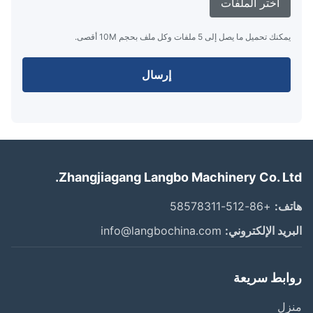
اختر الملفات
يمكنك تحميل ما يصل إلى 5 ملفات وكل ملف بحجم 10M أقصى.
إرسال
Zhangjiagang Langbo Machinery Co. Lt
ف:
+86-512-58578311
ريد الإلكتروني:
info@langbochina.com
ابط سريعة
زل