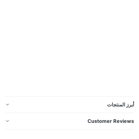
ز المنتجات
خط بثق الملف الشخصي UPVC / PVC لإدخال الباب / النافذة
Customer Revie
220 فولت / 380 فولت مواصفات الميزات: 1. إن آلة البثق
المزدوجة اللولب المخروطي سلسلة SJSZ هي نوع من