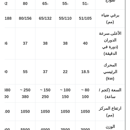
نموذج
92
80
-65
-55
-51
برغي ضياء
92/188
80/156
65/132
55/110
51/105
(مم)
لأعلى.سرعة
الدوران
36
37
38
38
40
(دورة في
الدقيقة)
المحرك
الرئيسي
18.5
22
37
55
90
(kw)
لسعة (كجم /
80 ~
100 ~
150 ~
250 ~
380 ~
ساعة)
100
150
250
380
700
رتفاع المركز
1100
1050
1050
1050
1050
(مم)
الوزن
8000
5500
4000
3500
3000