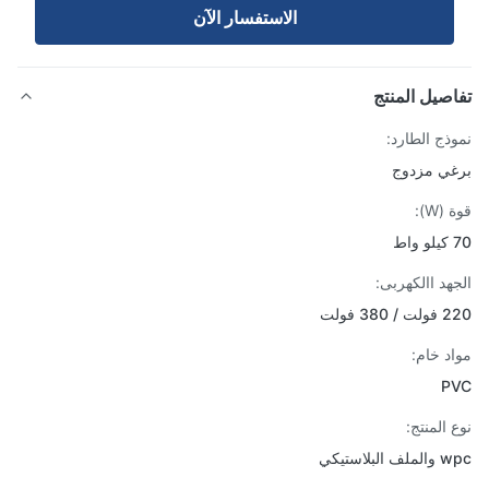
الاستفسار الآن
صيل المنتج
ذج الطارد:
ي مزدوج
W):
هد االكهربى:
38 فولت
د خام:
P
 المنتج:
لبلاستيكي