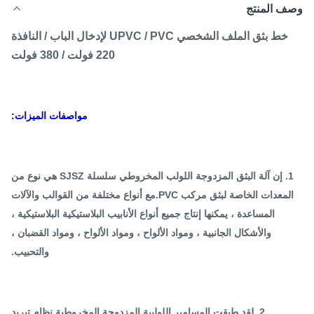
ف المنتج
خط بثق الملف الشخصي UPVC / PVC لإدخال الباب / النافذة
220 فولت / 380 فولت
مواصفات الميزات:
1. إن آلة البثق المزدوجة اللولب المخروطي سلسلة SJSZ هي نوع من
المعدات الخاصة لبثق مركب PVC.مع أنواع مختلفة من القوالب والآلات
المساعدة ، يمكنها إنتاج جميع أنواع الأنابيب البلاستيكية البلاستيكية ،
والأشكال الجانبية ، ومواد الألواح ، ومواد الألواح ، ومواد القضبان ،
والتحبيب.
2. لقد طبقت المسامير اللولبية المزدوجة المخروطية نظام تبريد