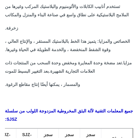
تستخدم أنابيب الكابلات والألومنيوم والبلاستيك المركب وغيرها من
لملامح البلاستيكية على نطاق واسع في صناعة البناء والمنزل والمكاتب
زخرفة.
خصائص والمزايا: يتميز هذا الخط بالبلاستيك المستقر ، والإنتاج العالي ،
وقوة الشفط المنخفضة ، والخدمة الطويلة في الحياة وغيرها.
ايا.تعد مضخة وحدة المعايرة ومخفض وحدة السحب من المنتجات ذات
العلامات التجارية الشهيرة.بعد التغيير البسيط للموت
والمسمار ، يمكنها أيضًا إنتاج مقاطع الرغوة.
ع المعلمات التقنية لآلة البثق المخروطية المزدوجة اللولب من سلسلة
SJSZ:
سجز
سجز
سجز
SJZ-
SJZ-