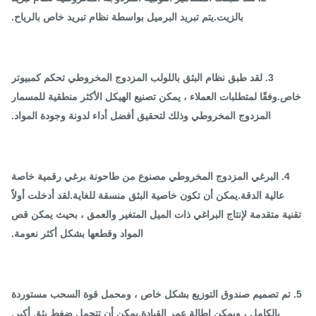
بالزيت.يتم تبريد البرميل بواسطة نظام تبريد خاص بالرياح.
3. لقد طبق نظام البثق باللولب المزدوج المخروطي تحكم كمبيوتر
ص.وفقًا لمتطلبات العملاء ، يمكن تصنيع الهيكل الأكثر منطقية للمسمار
المزدوج المخروطي وذلك لتحقيق أفضل أداء لدونة وجودة المواد.
4. البرغي المزدوج المخروطي مصنوع من طاحونة برغي رقمية خاصة
عالية الدقة.يمكن أن تكون خاصية البثق منسقة للغاية.لقد أدخلت أولاً
نية متقدمة لإنتاج البراغي ذات الميل المتغير والعمق ، بحيث يمكن قص
المواد وقطعها بشكل أكثر نعومة.
. تم تصميم صندوق التوزيع بشكل خاص ، ومحمل قوة السحب مستوردة
بالكامل ، ويمكن إطالة عمر القيادة.يمكن أن تتحمل ضغط بثق أكبر.