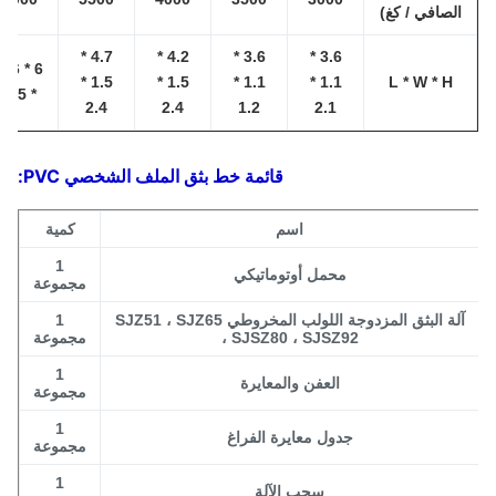
لصافي / كغ)
4.7 *
4.2 *
3.6 *
3.6 *
6 * 1.6
1.5 *
1.5 *
1.1 *
1.1 *
L * W * H
* 2.5
2.4
2.4
1.2
2.1
قائمة خط بثق الملف الشخصي PVC:
اسم
كمية
1
محمل أوتوماتيكي
مجموعة
آلة البثق المزدوجة اللولب المخروطي SJZ51 ، SJZ65
1
، SJSZ80 ، SJSZ92
مجموعة
1
العفن والمعايرة
مجموعة
1
جدول معايرة الفراغ
مجموعة
1
سحب الآلة