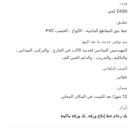
:
 كجم
يق:
بثق المقاطع الجانبية ، الألواح ، الخشب PVC
 توفير خدمة ما بعد البيع:
هندسين المتاحين لخدمة الآلات في الخارج ، والتركيب الميداني ،
تكليف والتدريب ، والدعم الفني للف
ف التلقائي:
ائي
ن:
از
رخام خط إنتاج ورقة
,
بك ورقة ماكينة