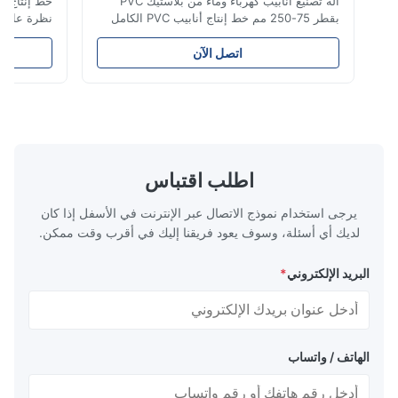
آلة تصنيع أنابيب كهرباء وماء من بلاستيك PVC
بقطر 75-250 مم خط إنتاج أنابيب PVC الكامل
نظرة عامة على ال
هذا يقوم بتصنيع أنابيب PVC/UPVC عالية الجودة
أنابي
تتراوح أقطارها من 16 مم إلى 800 مم. تم تصميم
الوقود والغاز وال
اتصل الآن
النظام لإنتاج أنابيب توصيل كهربائي، وأنابيب إمداد
ممتازة بما في ذل
المياه، وأنابيب سباكة البناء بأقطار مختلفة
الشيخوخة، القوة ا
ومواصفات سمك جدار متنوعة. التطب...
التشققات الناتجة 
اطلب اقتباس
يرجى استخدام نموذج الاتصال عبر الإنترنت في الأسفل إذا كان
لديك أي أسئلة، وسوف يعود فريقنا إليك في أقرب وقت ممكن.
البريد الإلكتروني
*
الهاتف / واتساب