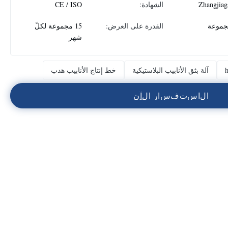
Zhangjiag
الشهادة:
CE / ISO
القدرة على العرض:
15 مجموعة لكلّ
شهر
آلة بثق الأنابيب البلاستيكية
خط إنتاج الأنابيب هدب
ا
ل
ا
س
ت
ف
س
ا
ر
ا
ل
آ
ن