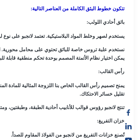
تتكون خطوط البثق الكاملة من العناصر التالية:
باثق أحادي اللولب:
يستخدم لصهر وخلط المواد البلاستيكية. تعتمد لانجبو على نوع لولب وبرميل خاص يوفر خلطًا م
نستخدم علبة تروس خاصة للباثق تحتوي على محامل محورية. انقل
يمكن اختيار نظام الأتمتة المصمم بوحدة تحكم منطقية قابلة للبرمجة (PLC) ووحدة تحكم بشاشة تع
رأس القالب:
يمنح تصميم رأس القالب الخاص بنا اللزوجة المثالية للمادة المن
تقليل خسائر الاحتكاك.
تنتج لانجبو رؤوس قوالب للأنابيب أحادية الطبقة، وطبقتين، وم
خزان التفريغ:
تُصنع خزانات التفريغ من لانجبو من الفولاذ المقاوم للصدأ.