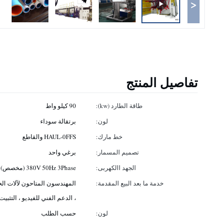
<
تفاصيل المنتج
طاقة الطارد (kw):
90 كيلو واط
لون:
برتقالة سوداء
خط مارك:
HAUL-0FFS والقاطع
تصميم المسمار:
برغي واحد
الجهد االكهربى:
380V 50Hz 3Phase (مخصص) ، طلب العملاء
خدمة ما بعد البيع المقدمة:
المهندسون المتاحون لآلات الخ
، الدعم الفني للفيديو ، التثبيت
لون:
حسب الطلب