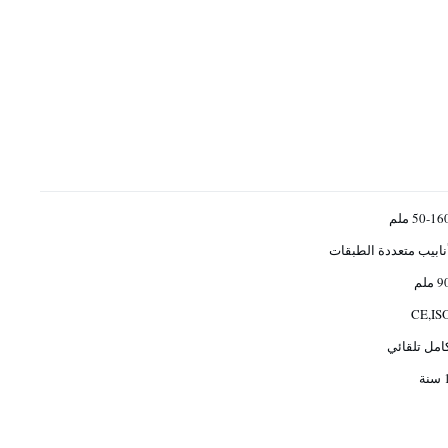
50-16 ملم
نابيب متعددة الطبقات
 ملم
CE,IS
امل تلقائي
نة