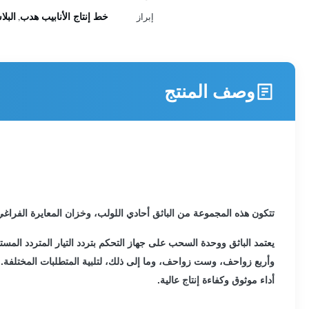
خط إنتاج الأنابيب هدب
البلا
إبراز
,
وصف المنتج
تتكون هذه المجموعة من الباثق أحادي اللولب، وخزان المعايرة الفراغي
يعتمد الباثق ووحدة السحب على جهاز التحكم بتردد التيار المتردد ا
وأربع زواحف، وست زواحف، وما إلى ذلك، لتلبية المتطلبات المختلفة. ي
أداء موثوق وكفاءة إنتاج عالية.