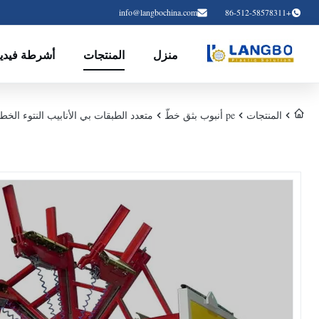
info@langbochina.com
+86-512-58578311
منزل
المنتجات
أشرطة فيديو
المنتجات
pe أنبوب بثق خطّ
متعدد الطبقات بي الأنابيب النتوء الخط مع