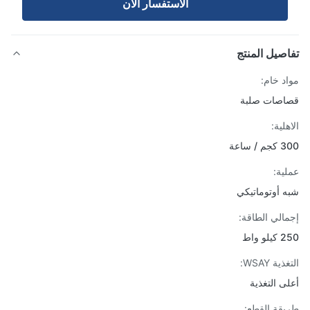
الاستفسار الآن
صيل المنتج
د خام:
صات صلبة
لية:
 ساعة
ية:
 أوتوماتيكي
الي الطاقة:
 واط
ية WSAY:
ى التغذية
قة القطع: