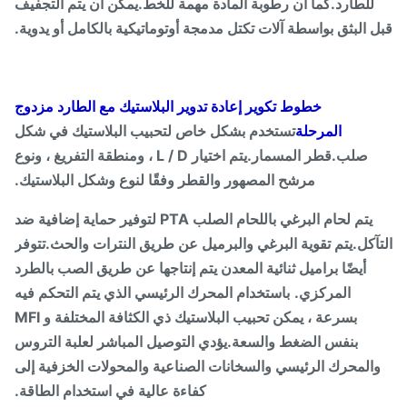
للطارد.كما أن رطوبة المادة مهمة للخط.يمكن أن يتم التجفيف
 البثق بواسطة آلات تكتل مدمجة أوتوماتيكية بالكامل أو يدوية.
خطوط تكوير إعادة تدوير البلاستيك مع الطارد مزدوج
المرحلة
تستخدم بشكل خاص لتحبيب البلاستيك في شكل
صلب.قطر المسمار.يتم اختيار L / D ، ومنطقة التفريغ ، ونوع
مرشح المصهور والقطر وفقًا لنوع وشكل البلاستيك.
يتم لحام البرغي باللحام الصلب PTA لتوفير حماية إضافية ضد
آكل.يتم تقوية البرغي والبرميل عن طريق النترات والحث.تتوفر
أيضًا براميل ثنائية المعدن يتم إنتاجها عن طريق الصب بالطرد
المركزي.
باستخدام المحرك الرئيسي الذي يتم التحكم فيه
بسرعة ، يمكن تحبيب البلاستيك ذي الكثافة المختلفة و MFI
بنفس الضغط والسعة.يؤدي التوصيل المباشر لعلبة التروس
المحرك الرئيسي والسخانات الصناعية والمحولات الخزفية إلى
كفاءة عالية في استخدام الطاقة.