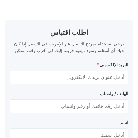
access. Production cost is much lower compared to 
ومواصفات سمك جدار متنوعة. التطب...
التشققات الناتجة 
previous syst
Deepak Sharma
اطلب اقتباس
Jun 11.2025
يرجى استخدام نموذج الاتصال عبر الإنترنت في الأسفل إذا كان
لديك أي أسئلة، وسوف يعود فريقنا إليك في أقرب وقت ممكن.
Durable and reliable pelletizer. We run it daily without 
issues. Great investment for our production li
البريد الإلكتروني
*
الهاتف / واتساب
اسم