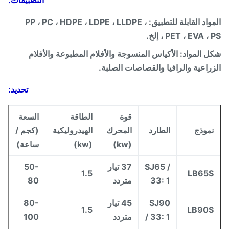
المواد القابلة للتطبيق: PP ، PC ، HDPE ، LDPE ، LLDPE ،
PET ، EVA  ، إلخ.
 المواد: الأكياس المنسوجة والأفلام المطبوعة والأفلام
راعية والرافيا والقصاصات الصلبة.
تحديد:
قوة
الطاقة
السعة
موذج
الطارد
المحرك
الهيدروليكية
(كجم /
(kw)
(kw)
ساعة)
SJ65 /
37 تيار
50-
1.5
LB65
33: 1
متردد
80
SJ90
45 تيار
80-
1.5
LB90
/ 33: 1
متردد
100