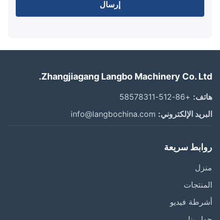
إرسال
Zhangjiagang Langbo Machinery Co. Lt
ف:
+86-512-58578311
ريد الإلكتروني:
info@langbochina.com
ابط سريعة
زل
نتجات
طة فيديو
 بنا