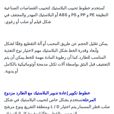
تُستخدم خطوط تحبيب البلاستيك لتحبيب القصاصات الصناعية
النظيفة PE و PP و PS و ABS أو البلاستيك المهدر والمجفف في
شكل فيلم أو صلب أو رغوي.
مكن تقليل الحجم عن طريق المحبب أو آلة التقطيع وفقًا لشكل
وأبعاد وقدرة الخط.شكل البلاستيك مهم لاختيار نوع التغذية
المناسب للطارد.كما أن رطوبة المادة مهمة للخط.يمكن أن يتم
جفيف قبل البثق بواسطة آلات تكتل مدمجة أوتوماتيكية بالكامل
أو يدوية.
خطوط تكوير إعادة تدوير البلاستيك مع الطارد مزدوج
المرحلة
تستخدم بشكل خاص لتحبيب البلاستيك في شكل
صلب.قطر المسمار.يتم اختيار L / D ومنطقة التفريغ ونوع مرشح
المصهور والقطر وفقًا لنوع وشكل البلاستيك.