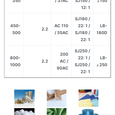
15 د
SJ150 /
/ 37AC
350
12: 1
SJ180 /
450-
110 AC
22: 1 /
LB
2.2
500
/ 55AC
SJ180 /
180
22: 1
SJ250 /
200
800-
22: 1 /
LB
2.2
AC /
25 د
SJ250 /
1000
90AC
22: 1