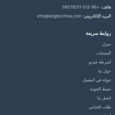
ف:
+86-512-58578311
ريد الإلكتروني:
info@langbochina.com
ابط سريعة
زل
نتجات
طة فيديو
 بنا
ة في المعمل
ط الجودة
ل بنا
ب اقتباس