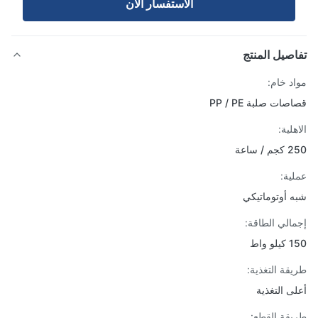
الاستفسار الآن
صيل المنتج
د خام:
ات صلبة PP / PE
لية:
 ساعة
ية:
 أوتوماتيكي
الي الطاقة:
 واط
قة التغذية:
ى التغذية
قة القطع: