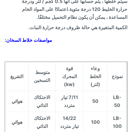
سيتم خلطها ، يتم حسابها على أنها 0.5 كجم / لتر ودرجة
حرارة الخليط 120 درجة مئوية.اعتمادًا على المواد الخام
ساعدة ، يمكن أن يكون نظام التحميل مختلفًا.
مية المتغيرة هي حالة ظروف درجة حرارة النبات.
مواصفات خلاط السخان:
وعاء
قوة
متوسط ​​
موذج
الخلط
المحرك
التفريغ
التسخين
(لتر)
(kw)
LB-
7/11 تيار
الاحتكاك
50
هوائي
50
متردد
الذاتي
LB-
14/22
الاحتكاك
100
هوائي
100
تيار متردد
الذاتي