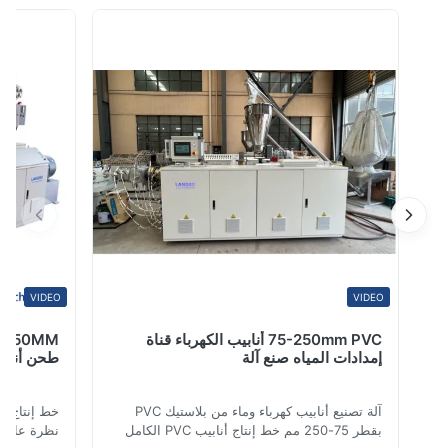
100%
تشغيلها وتشغيلها. تشمل التطبيقات مقاطع الب...
0
0
0
0
Ahmed Al Mansoori
Jul 31.2025
Mixing speed is excellent, and the material becomes unif
very quickly. A great upgrade for our compounding li
VIDEO
VIDEO
75-250mm PVC أنابيب الكهرباء قناة
إمدادات المياه صنع آلة
طحن أنابيب PE بالكامل التلقائي
آلة تصنيع أنابيب كهرباء وماء من بلاستيك PVC
بقطر 75-250 مم خط إنتاج أنابيب PVC الكامل
نظرة عامة على ال