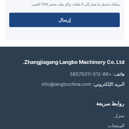
يمكنك تحميل ما يصل إلى 5 ملفات وكل ملف بحجم 10M أقصى.
إرسال
Zhangjiagang Langbo Machinery Co. Lt
ف:
+86-512-58578311
ريد الإلكتروني:
info@langbochina.com
ابط سريعة
زل
نتجات