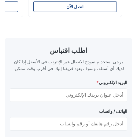
هذا يقوم بتصنيع أنابيب PVC/UPVC عالية الجودة
أنابي
تتراوح أقطارها من 16 مم إلى 800 مم. تم تصميم
الوقود والغاز وال
اتصل الآن
النظام لإنتاج أنابيب توصيل كهربائي، وأنابيب إمداد
ممتازة بما في ذل
المياه، وأنابيب سباكة البناء بأقطار مختلفة
الشيخوخة، القوة ا
ومواصفات سمك جدار متنوعة. التطب...
التشققات الناتجة 
اطلب اقتباس
يرجى استخدام نموذج الاتصال عبر الإنترنت في الأسفل إذا كان
لديك أي أسئلة، وسوف يعود فريقنا إليك في أقرب وقت ممكن.
البريد الإلكتروني
*
الهاتف / واتساب