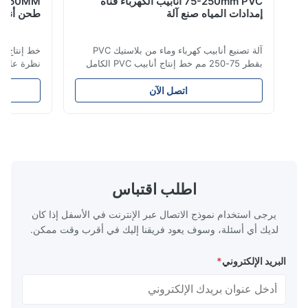
75-250mm PVC أنابيب الكهرباء قناة
إمدادات المياه صنع آلة
طحن أنابيب PE بالكامل التلقائي
آلة تصنيع أنابيب كهرباء وماء من بلاستيك PVC
بقطر 75-250 مم خط إنتاج أنابيب PVC الكامل
نظرة عامة على ال
هذا يقوم بتصنيع أنابيب PVC/UPVC عالية الجودة
أنابي
تتراوح أقطارها من 16 مم إلى 800 مم. تم تصميم
الوقود والغاز وال
اتصل الآن
النظام لإنتاج أنابيب توصيل كهربائي، وأنابيب إمداد
ممتازة بما في ذل
المياه، وأنابيب سباكة البناء بأقطار مختلفة
الشيخوخة، القوة ا
ومواصفات سمك جدار متنوعة. التطب...
التشققات الناتجة 
اطلب اقتباس
يرجى استخدام نموذج الاتصال عبر الإنترنت في الأسفل إذا كان
لديك أي أسئلة، وسوف يعود فريقنا إليك في أقرب وقت ممكن.
البريد الإلكتروني
*