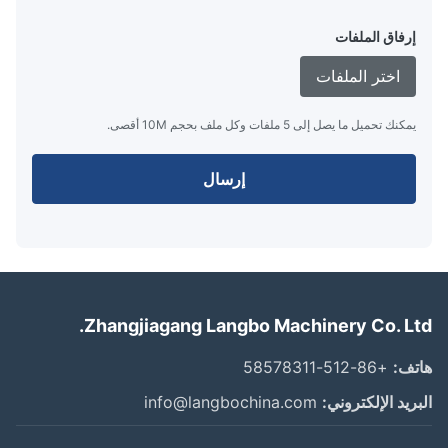
إرفاق الملفات
اختر الملفات
يمكنك تحميل ما يصل إلى 5 ملفات وكل ملف بحجم 10M أقصى.
إرسال
Zhangjiagang Langbo Machinery Co. Lt
ف:
+86-512-58578311
ريد الإلكتروني:
info@langbochina.com