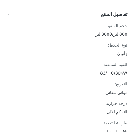
صيل المنتج
 السفينة:
30 لتر
 الخلاط:
ِيّ
وة السمعة:
83/110/30
ريغ:
ئي تلقائي
ة حرارة:
حكم الآلي
قة التغذية:
ل المسمار