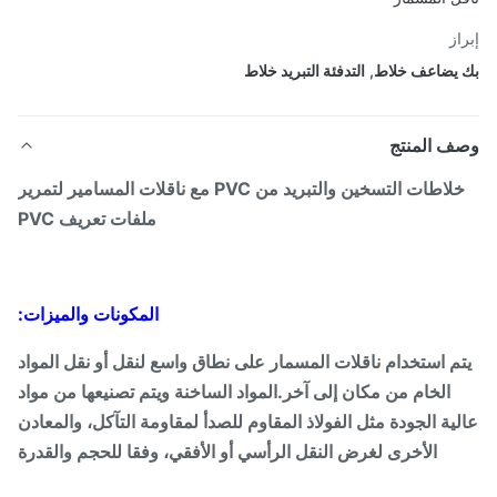
از
يضاعف خلاط
,
التدفئة التبريد خلاط
ف المنتج
خلاطات التسخين والتبريد من PVC مع ناقلات المسامير لتمرير
ملفات تعريف PVC
المكونات والميزات:
م استخدام ناقلات المسمار على نطاق واسع لنقل أو نقل المواد
الخام من مكان إلى آخر.المواد الساخنة ويتم تصنيعها من مواد
ية الجودة مثل الفولاذ المقاوم للصدأ لمقاومة التآكل، والمعادن
الأخرى لغرض النقل الرأسي أو الأفقي، وفقا للحجم والقدرة