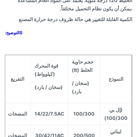
الخليط 120 درجة مئوية. يعتمد على المواد الخام المساعدة
كن أن يكون نظام التحميل مختلفاً.
مية القابلة للتغيير هي حالة ظروف درجة حرارة المصنع
S
التوضيح:
حجم حاوية
قوة المحرك
الخلط (lt)
(كيلوواط)
النموذج
التفريغ
(سخان /
(سخان / بارد)
بارد)
(إل بي
100/300
14/22/7.5AC
المضخات
100/300
لبناني
200/500
30/42/11AC
المضخات