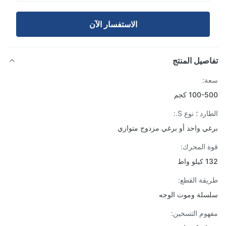
الاستفسار الآن
صيل المنتج
:
100 كجم
رد ؛ نوع S.:
ي واحد أو برغي مزدوج متوازي
 المحرك:
 واط
قة القطع:
لة وموت الوجه
وم التسخين: