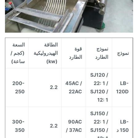
الطاقة
السعة
نموذج
قوة
موذج
الهيدروليكية
(كجم /
الطارد
الطارد
(kw)
ساعة)
SJ120 /
200-
45AC /
22: 1 /
LB
2.2
250
22AC
SJ120 /
120
12: 1
SJ150 /
300-
90AC
22: 1 /
LB
2.2
15 د
SJ150 /
/ 37AC
350