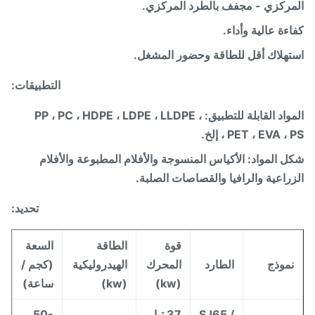
ركزي - مجفف بالطرد المركزي.
ءة عالية وأداء.
هلاك أقل للطاقة وحضور المشغل.
التطبيقات:
المواد القابلة للتطبيق: PP ، PC ، HDPE ، LDPE ، LLDPE ،
PET ، EVA  ، إلخ.
 المواد: الأكياس المنسوجة والأفلام المطبوعة والأفلام
راعية والرافيا والقصاصات الصلبة.
تحديد:
قوة
الطاقة
السعة
موذج
الطارد
المحرك
الهيدروليكية
(كجم /
(kw)
(kw)
ساعة)
SJ65 /
37 تيار
50-