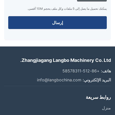
يمكنك تحميل ما يصل إلى 5 ملفات وكل ملف بحجم 10M أقصى.
إرسال
Zhangjiagang Langbo Machinery Co. Lt
ف:
+86-512-58578311
ريد الإلكتروني:
info@langbochina.com
ابط سريعة
زل