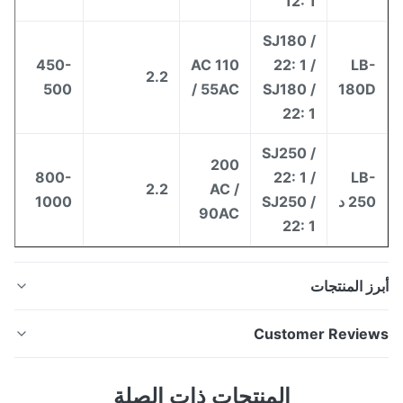
12: 1
SJ180 /
450-
110 AC
22: 1 /
LB
2.2
500
/ 55AC
SJ180 /
180
22: 1
SJ250 /
200
800-
22: 1 /
LB
2.2
AC /
25 د
SJ250 /
1000
90AC
22: 1
ز المنتجات
تكوير إعادة تدوير البولي ايثيلين أ- تكوير البثق المجهز بطارد
Customer Revie
مرحلة واحدة.(قطع السلاسل / قطع الوجه تحت الماء).
المكونات والميزات: يتكون بثق الحبيبات لآلة البثق أحادية
5.
المنتجات ذات الصلة
المرحلة مع قطع السلسلة من اللودر (أسطوانة التجميع / آلة
Based on 50 reviews recently