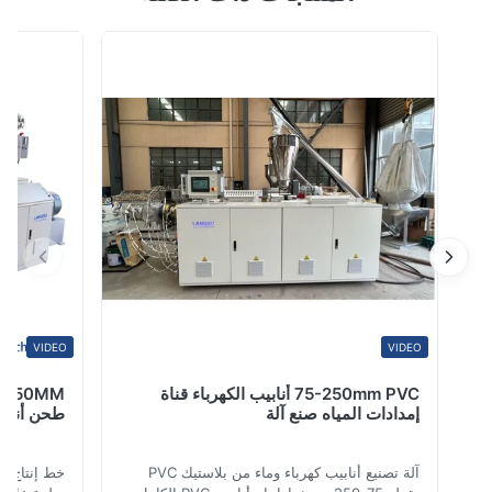
التقطيع المدمجة) - آلة البثق - رأس القالب - خزان المياه -
100%
سلسلة الحبيبات - ...
0
0
0
0
Khalid Al-Harbi
Nov 24.2025
We have been running the pelletizing machine for seve
months, and the output remains consistent with very lit
fluctuation. The screw design provides strong plasticiz
VIDEO
VIDEO
ability, making it suitable for a wide range of materials includ
PE, PP, ABS, and PET. A reliable system for daily producti
75-250mm PVC أنابيب الكهرباء قناة
إمدادات المياه صنع آلة
طحن أنابيب PE بالكامل التلقائي
Mehmet Kaya
آلة تصنيع أنابيب كهرباء وماء من بلاستيك PVC
Nov 19.2025