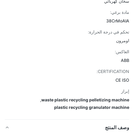
ن كهربائي
ة برغي:
38CrMoA
م في درجة الحرارة:
رون
اكس:
A
CERTIFICATI
CE 
از
,
waste plastic recycling pelletizing mach
plastic recycling granulator mach
ف المنتج