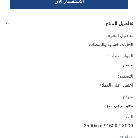
الاستفسار الآن
صيل المنتج
صيل التغليف:
الات خشبية والمنصات
واد العملية:
تر
صميم:
مادا على العملاء
ذج:
د برغي باثق
د:
8000 * 1500
قبة: