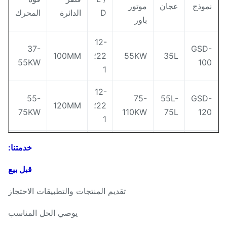
موذج
عجان
موتور
D
الدائرة
المحرك
باور
12-
37-
GSD
35L
55KW
22؛
100MM
55KW
10
1
12-
55-
75-
55L-
GSD
22؛
120MM
75KW
110KW
75L
12
1
12-
خدمتنا:
75-
GSD
110L
160KW
22؛
150MM
110KW
15
1
قبل بيع
12-
تقديم المنتجات والتطبيقات الاحتجاز
90-
GS
150L
220KW
22؛
180MM
132KW
18
يوصي الحل المناسب
1