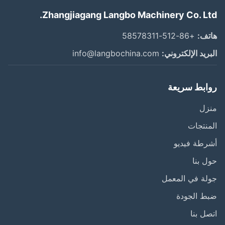
Zhangjiagang Langbo Machinery Co. Lt
ف:
+86-512-58578311
ريد الإلكتروني:
info@langbochina.com
ابط سريعة
زل
نتجات
طة فيديو
 بنا
ة في المعمل
ط الجودة
ل بنا