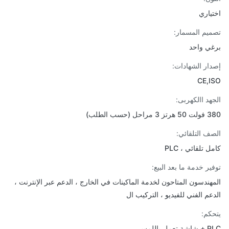
ياري
يم المسمار:
ي واحد
ار الشهادات:
CE,
هد االكهربى:
حل (حسب الطلب)
ف التلقائي:
 تلقائي ، PLC
ير خدمة ما بعد البيع:
هندسون المتاحون لخدمة الماكينات في الخارج ، الدعم عبر الإنترنت ،
عم الفني للفيديو ، التركيب ال
كم:
ل باللمس