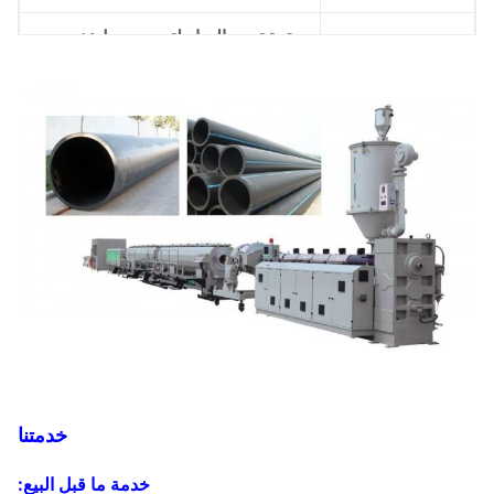
سترة تبريد المياه لتبريد برميل: نعم
قوة المروحة: 0.48 واط
أقصى سرعة دوران للمسمار: 13-130
دورة في الدقيقة
ارتفاع المركز: 1000 مم
الوزن: 650 كجم
نظام التحكم :
محول تردد العلامة التجارية ABB
(التحكم في السرعة)
خدمتنا
مقياس درجة حرارة العلامة التجارية
Omron (التحكم في درجة الحرارة)
خدمة ما قبل البيع: