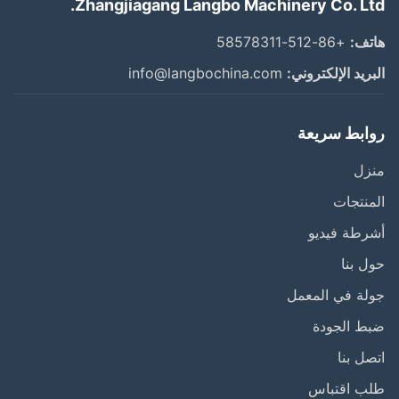
Zhangjiagang Langbo Machinery Co. Lt
ف:
+86-512-58578311
ريد الإلكتروني:
info@langbochina.com
ابط سريعة
زل
نتجات
طة فيديو
 بنا
ة في المعمل
ط الجودة
ل بنا
ب اقتباس