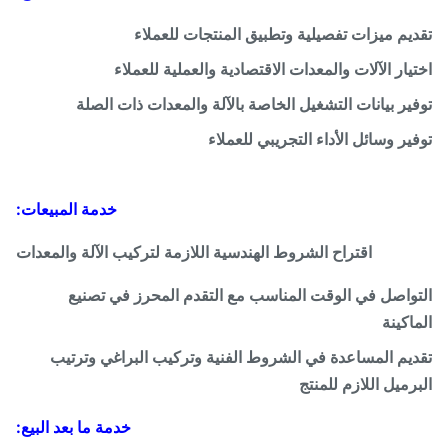
موصل العلامة التجارية سيمنز
يم ميزات تفصيلية وتطبيق المنتجات للعملاء
أمبير العلامة التجارية AoYi متر
يار الآلات والمعدات الاقتصادية والعملية للعملاء
ير بيانات التشغيل الخاصة بالآلة والمعدات ذات الصلة
ماركة برغي وبرميل: ماركة
zhoushan
ير وسائل الأداء التجريبي للعملاء
ماركة علبة التروس: ماركة Jiangyin
،
خدمة المبيعات:
نوع العتاد: مخفض سرعة ذو أسنان
اقتراح الشروط الهندسية اللازمة لتركيب الآلة والمعدات
صلبة
واصل في الوقت المناسب مع التقدم المحرز في تصنيع
اكينة
304 قادوس من الفولاذ المقاوم للصدأ
يم المساعدة في الشروط الفنية وتركيب البراغي وترتيب
ماركة المحرك: ماركة xindali (تحمل
رميل اللازم للمنتج
علامة CE)
خدمة ما بعد البيع: