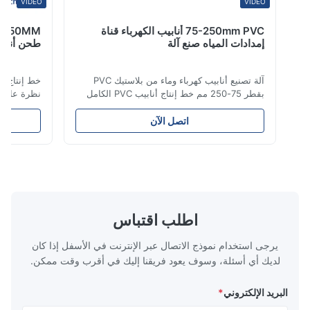
VIDEO
VIDEO
75-250mm PVC أنابيب الكهرباء قناة
إمدادات المياه صنع آلة
طحن أنابيب PE بالكامل التلقائي
آلة تصنيع أنابيب كهرباء وماء من بلاستيك PVC
بقطر 75-250 مم خط إنتاج أنابيب PVC الكامل
نظرة عامة على ال
هذا يقوم بتصنيع أنابيب PVC/UPVC عالية الجودة
أنابي
تتراوح أقطارها من 16 مم إلى 800 مم. تم تصميم
الوقود والغاز وال
اتصل الآن
النظام لإنتاج أنابيب توصيل كهربائي، وأنابيب إمداد
ممتازة بما في ذل
المياه، وأنابيب سباكة البناء بأقطار مختلفة
الشيخوخة، القوة ا
ومواصفات سمك جدار متنوعة. التطب...
التشققات الناتجة 
اطلب اقتباس
يرجى استخدام نموذج الاتصال عبر الإنترنت في الأسفل إذا كان
لديك أي أسئلة، وسوف يعود فريقنا إليك في أقرب وقت ممكن.
البريد الإلكتروني
*