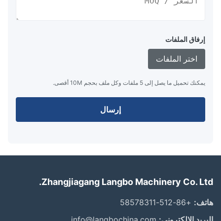
إرفاق الملفات
اختر الملفات
يمكنك تحميل ما يصل إلى 5 ملفات وكل ملف بحجم 10M أقصى.
إرسال
Zhangjiagang Langbo Machinery Co. Lt
ف:
+86-512-58578311
ريد الإلكتروني:
info@langbochina.com