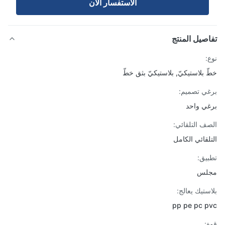
الاستفسار الآن
صيل المنتج
:
 بلاستيكيّ, بلاستيكيّ بثق خطّ
ي تصميم:
ي واحد
ف التلقائي:
لقائي الكامل
يق:
لس
ستيك يعالج:
pp pe pc 
: