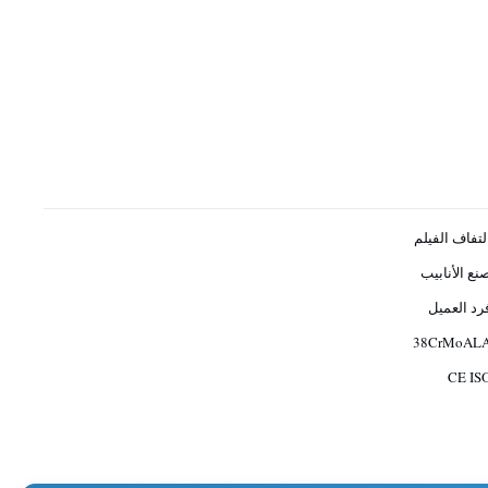
لتفاف الفيلم
نع الأنابيب
رد العميل
38CrMoAL
CE IS