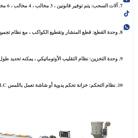
7. آلات السحب: يتم توفير قانونين ، 3 مخالب ، 4 مخالب ، 6 مخالب ، و 8 مخالب لتصنيع الأنابيب المختلفة ، سرعة السحب التي يحكمها العاكس FUJI أو ABB.
8. وحدة القطع: قطع المنشار وتقطيع الكواكب ، مع نظام تجميع الغبار.
9. وحدة التخزين: نظام التقليب الأوتوماتيكي ، يمكنه تحديد طول الأنبوب بحرية.
10. نظام التحكم: خزانة تحكم يدوية أو شاشة تعمل باللمس PLC.