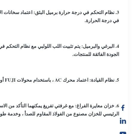
3. نظام التحكم في درجة حرارة برميل البثق: اعتماد سخانات الأ
في درجة الحرارة.
4. البرغي والبرميل: يتم تثبيت اللب اللولبي مع نظام التحكم ف
الجودة الفائقة للمنتجات.
5. نظام القيادة: اعتماد محرك AC ، باستخدام محولات FUJI أو ABB التي توفر خرج عزم دوران ثابت وسرعة مختلفة.
6. خزان معايرة الفراغ: مع غرفتي تفريغ يمكنهما التأكد من الاس
الرئيسي للخزان مصنوع من الفولاذ المقاوم للصدأ ، وخدمة طو