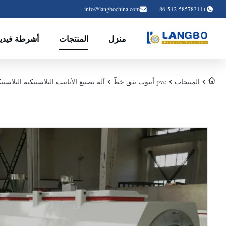
info@langbochina.com
+86-512-58578311
منزل
المنتجات
أشرطة فيديو
المنتجات
pvc أنبوب بثق خطّ
آلة تصنيع الأنابيب البلاستيكية البلاستيكية ، آلة بثق الأنب