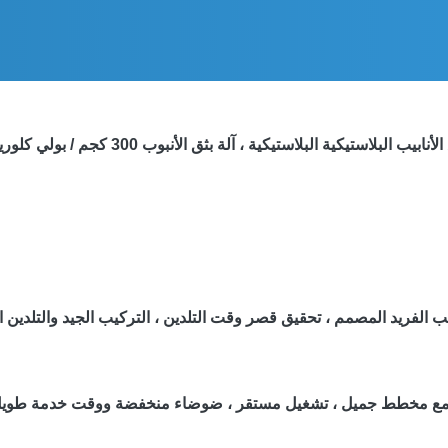
بيب البلاستيكية البلاستيكية ، آلة بثق الأنبوب 300 كجم / بولي كلوريد الفينيل