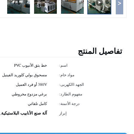
<
تفاصيل المنتج
اسم:
خط بثق الأنبوب PVC
مواد خام:
مسحوق بولي كلوريد الفينيل
الجهد االكهربى:
380V أو فرد العميل
مفهوم الطارد:
برغي مزدوج مخروطي
درجة الأتمتة:
كامل تلقائي
آلة صنع الأنابيب البلاستيكية
إبراز
,