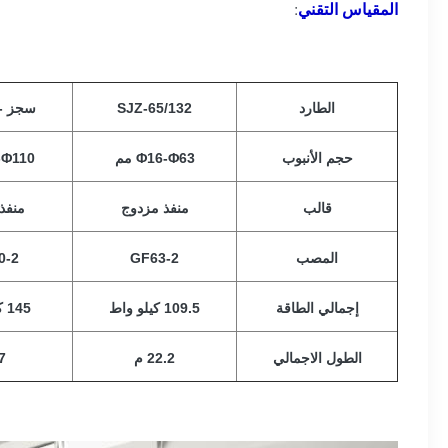
:
المقياس التقني
الطارد
SJZ-65/132
سجز -80 / 156
حجم الأنبوب
Φ16-Φ63 مم
0-Φ110
قالب
منفذ مزدوج
منفذ
المصب
GF63-2
0-2
إجمالي الطاقة
109.5 كيلو واط
145 كيلو واط
الطول الاجمالي
22.2 م
27