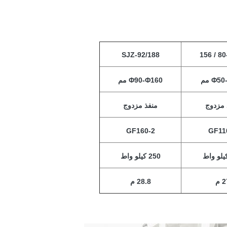
SJZ-92/188
Φ5 مم
Φ90-Φ160 مم
 مزدوج
منفذ مزدوج
GF160-2
GF11
250 كيلو واط
 م
28.8 م