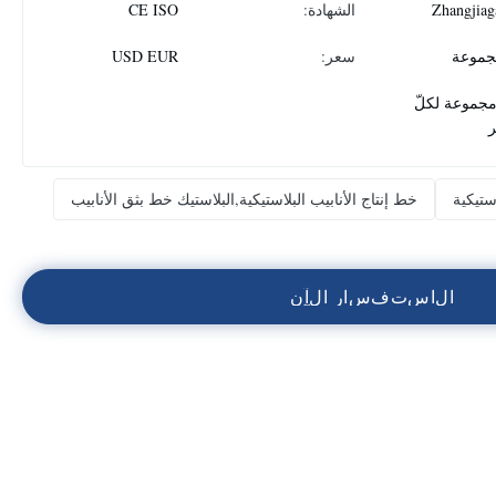
Zhangjiag
الشهادة:
CE ISO
سعر:
USD EUR
1 مجموعة لكلّ
استيكية
خط إنتاج الأنابيب البلاستيكية,البلاستيك خط بثق الأنابيب
ا
ل
ا
س
ت
ف
س
ا
ر
ا
ل
آ
ن