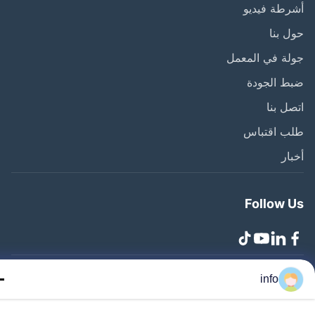
طة فيديو
 بنا
ة في المعمل
ط الجودة
ل بنا
ب اقتباس
ار
Follow 
info
Zhangjiagang Lang.. جميع الحقوق محفوظة