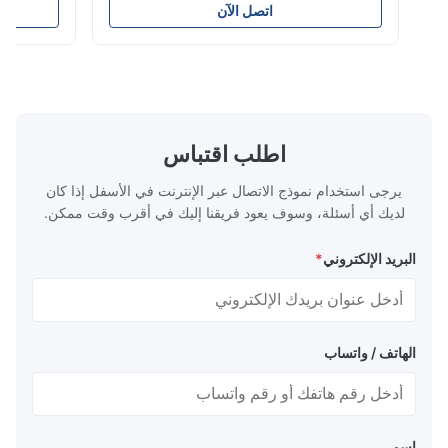
تتراوح أقطارها من 16 مم إلى 800 مم. تم تصميم
الوقود والغاز وال
اتصل الآن
النظام لإنتاج أنابيب توصيل كهربائي، وأنابيب إمداد
ممتازة بما في ذل
المياه، وأنابيب سباكة البناء بأقطار مختلفة
الشيخوخة، القوة ا
ومواصفات سمك جدار متنوعة. التطب...
التشققات الناتجة 
اطلب اقتباس
يرجى استخدام نموذج الاتصال عبر الإنترنت في الأسفل إذا كان
لديك أي أسئلة، وسوف يعود فريقنا إليك في أقرب وقت ممكن.
البريد الإلكتروني
*
الهاتف / واتساب
اسم