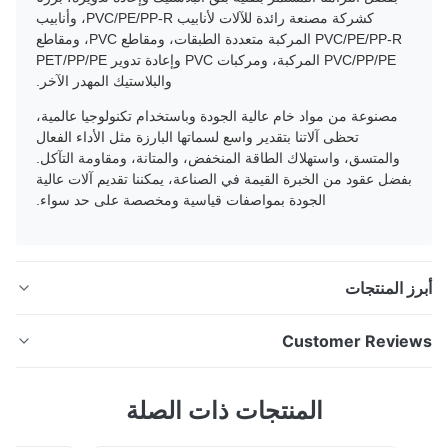
كشركة مصنعة رائدة للآلات لأنابيب PVC/PE/PP-R، وأنابيب
PVC/PE/PP-R المركبة متعددة الطبقات، ومقاطع PVC، ومقاطع
PVC/PP/PE المركبة، ومركبات PVC وإعادة تدوير PET/PP/PE
والبلاستيك المهدر الآخر.
مصنوعة من مواد خام عالية الجودة وباستخدام تكنولوجيا عالمية،
تحظى آلاتنا بتقدير واسع لسماتها البارزة مثل الأداء الفعال
والمتسق، واستهلاك الطاقة المنخفض، والمتانة، ومقاومة التآكل.
بفضل عقود من الخبرة القيمة في الصناعة، يمكننا تقديم آلات عالية
الجودة بمواصفات قياسية ومخصصة على حد سواء.
ز المنتجات
ينتج خط بثق الألواح الرغوية WPC PVC ألواحًا صديقة للبيئة
Customer Revie
توفر موارد الغابات. يتميز بأنه مقاوم للحريق، ومقاوم للماء،
ومقاوم للحرارة/البرودة، ومضاد للأشعة فوق البنفسجية،
5.
المنتجات ذات الصلة
ومقاوم للتآكل. يبلغ عرض الألواح 1220 ملم، وسمكها 5-20
Based on 50 reviews recently
ملم، وهي مقاومة للرطوبة ومضادة للانزلاق وتتطلب صيانة