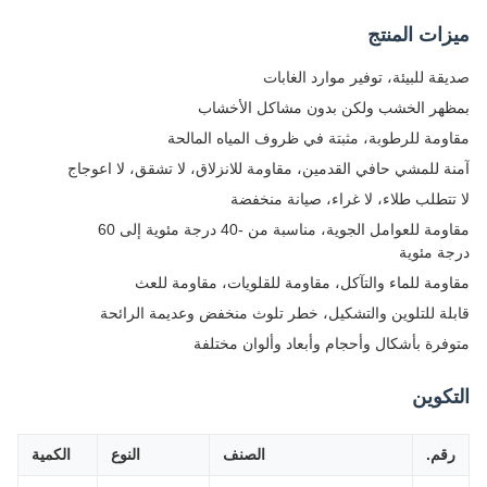
ات المنتج
قة للبيئة، توفير موارد الغابات
هر الخشب ولكن بدون مشاكل الأخشاب
ومة للرطوبة، مثبتة في ظروف المياه المالحة
ة للمشي حافي القدمين، مقاومة للانزلاق، لا تشقق، لا اعوجاج
تتطلب طلاء، لا غراء، صيانة منخفضة
مقاومة للعوامل الجوية، مناسبة من -40 درجة مئوية إلى 60
ة مئوية
ومة للماء والتآكل، مقاومة للقلويات، مقاومة للعث
لة للتلوين والتشكيل، خطر تلوث منخفض وعديمة الرائحة
فرة بأشكال وأحجام وأبعاد وألوان مختلفة
كوين
قم.
الصنف
النوع
الكمية