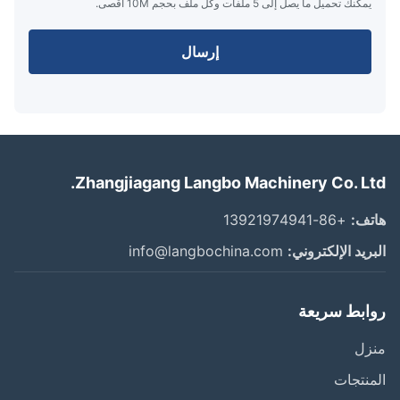
يمكنك تحميل ما يصل إلى 5 ملفات وكل ملف بحجم 10M أقصى.
إرسال
Zhangjiagang Langbo Machinery Co. Lt
ف:
+86-13921974941
ريد الإلكتروني:
info@langbochina.com
ابط سريعة
زل
نتجات