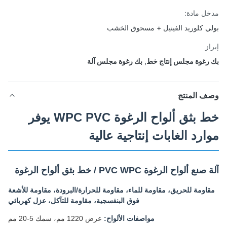
ل مادة:
ي كلوريد الفينيل + مسحوق الخشب
از
رغوة مجلس إنتاج خط
,
بك رغوة مجلس آلة
ف المنتج
خط بثق ألواح الرغوة WPC PVC يوفر
ارد الغابات إنتاجية عالية
ع ألواح الرغوة PVC WPC / خط بثق ألواح الرغوة
اومة للحريق، مقاومة للماء، مقاومة للحرارة/البرودة، مقاومة للأشعة
فوق البنفسجية، مقاومة للتآكل، عزل كهربائي
مواصفات الألواح:
عرض 1220 مم، سمك 5-20 مم