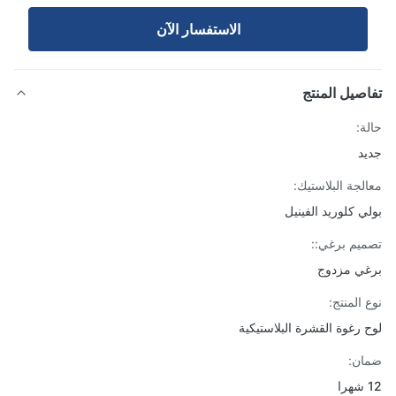
الاستفسار الآن
صيل المنتج
ة:
د
لجة البلاستيك:
ي كلوريد الفينيل
يم برغي::
ي مزدوج
 المنتج:
 رغوة القشرة البلاستيكية
ن: