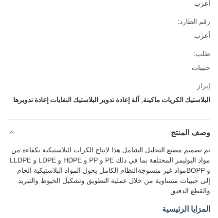
زب
 الطارد:
زب
ب:
بات
از
لاستيك الكريات ماكينة
,
آلة إعادة تدوير البلاستيك النفايات إعادة تدويرها
ف المنتج
تصميم مصنع التحليل الشامل هذا لإنتاج الكرات البلاستيكية بكفاءة من
مواد البوليمر المختلفة بما في ذلك PE و PP و HDPE و LDPE و LLDPE
و BOPPمواد غير منسوجةالنظام الكامل يحول المواد البلاستيكية الخام
 حبيبات متساوية من خلال عملية التطويق وتشكيل الخيوط والتبريد
قطع الدقيق.
زايا الرئيسية