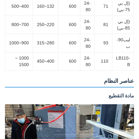
إل بي
24-
400~500
132~160
600
71
-بي)
80
إل بي
24-
700~800
220~250
600
81
-بي)
80
ليب90-
24-
900~1000
280~315
600
93
80
1000 ~
24-
LB110
400~450
600
110
1500
80
اصر النظام
ة التقطيع