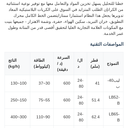
ا للتحليل يسهل تخزين المواد والتعامل معها مع توفير نوعية استثنائية
الكراتإن الطلب المتزايد في السوق على الكريات البلاستيكية المعاد
يرها يجعل هذا النظام استثمارا ممتازايتضمن الخط الكامل محرك
طويق، خزان التبريد، سكين الهواء، حفرة، وشمة الاهتزاز - جميعها بنيت
المكونات العلامة التجارية العليا لتحقيق أقصى قدر من المتانة وطول
 الخدمة.
واصفات التقنية
السرعة
قطر
ال/
الطاقة
الناتج
النموذج
(د /
(ملم)
د
(كيلوواط)
(kg/h)
دقيقة)
ليب40-
24-
100~130
30~37
600
41
80
24-
LB52
150~250
55~75
600
51.4
80
24-
LB65
300~400
90~110
600
62.4
80