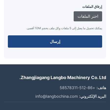
إرفاق الملفات
اختر الملفات
يمكنك تحميل ما يصل إلى 5 ملفات وكل ملف بحجم 10M أقصى.
إرسال
Zhangjiagang Langbo Machinery Co. Lt
ف:
+86-512-58578311
ريد الإلكتروني:
info@langbochina.com